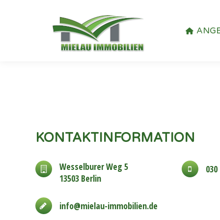
ANG
KONTAKTINFORMATION
Wesselburer Weg 5
030 
13503 Berlin
info@mielau-immobilien.de